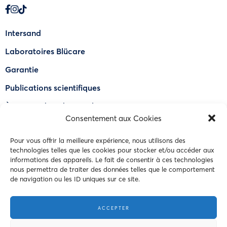
Intersand
Laboratoires Blücare
Garantie
Publications scientifiques
À propos de OdourLock®
Consentement aux Cookies
Trouver un détaillant
Pour vous offrir la meilleure expérience, nous utilisons des
FAQ
technologies telles que les cookies pour stocker et/ou accéder aux
informations des appareils. Le fait de consentir à ces technologies
Nous joindre
nous permettra de traiter des données telles que le comportement
de navigation ou les ID uniques sur ce site.
© 2023 Intersand. Tous droits réservés.
ACCEPTER