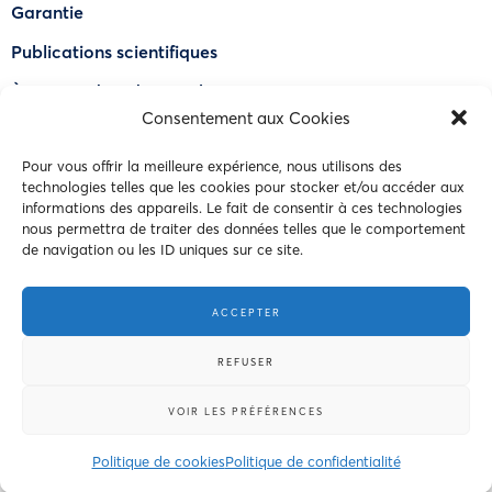
Garantie
Publications scientifiques
À propos de OdourLock®
Consentement aux Cookies
Trouver un détaillant
Pour vous offrir la meilleure expérience, nous utilisons des
FAQ
technologies telles que les cookies pour stocker et/ou accéder aux
informations des appareils. Le fait de consentir à ces technologies
Nous joindre
nous permettra de traiter des données telles que le comportement
de navigation ou les ID uniques sur ce site.
© 2023 Intersand. Tous droits réservés.
ACCEPTER
Conditions d’utilisations
REFUSER
Politique de confidentialité
VOIR LES PRÉFÉRENCES
Politique de cookies
Politique de confidentialité