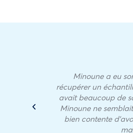
Minoune a eu son 
récupérer un échantil
he
avait beaucoup de sa
ick
Minoune ne semblait 
bien contente d’avo
max