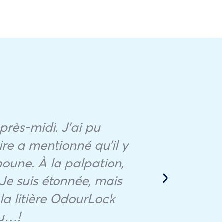
près-midi. J’ai pu
re a mentionné qu’il y
I
oune. À la palpation,
G
Je suis étonnée, mais
wie
la litière OdourLock
su…!