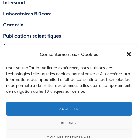
Intersand
Laboratoires Blücare
Garantie
Publications scientifiques
À propos de OdourLock®
Consentement aux Cookies
Trouver un détaillant
Pour vous offrir la meilleure expérience, nous utilisons des
FAQ
technologies telles que les cookies pour stocker et/ou accéder aux
Nous joindre
informations des appareils. Le fait de consentir à ces technologies
nous permettra de traiter des données telles que le comportement
de navigation ou les ID uniques sur ce site.
© 2023 Intersand. Tous droits réservés.
ACCEPTER
Conditions d’utilisations
REFUSER
Politique de confidentialité
VOIR LES PRÉFÉRENCES