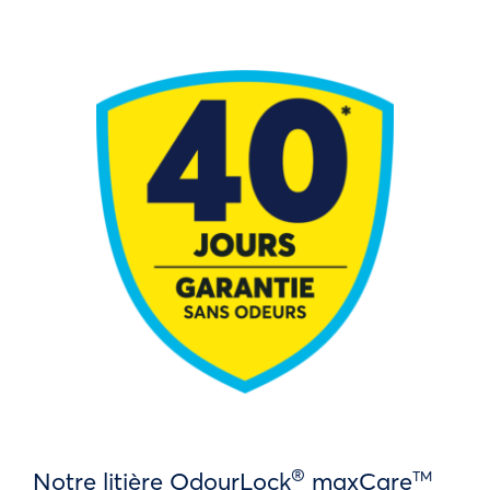
®
Notre litière OdourLock
maxCare
TM