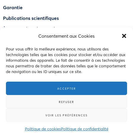
Garantie
Publications scientifiques
À propos de OdourLock®
Consentement aux Cookies
Trouver un détaillant
Pour vous offrir la meilleure expérience, nous utilisons des
FAQ
technologies telles que les cookies pour stocker et/ou accéder aux
informations des appareils. Le fait de consentir à ces technologies
Nous joindre
nous permettra de traiter des données telles que le comportement
de navigation ou les ID uniques sur ce site.
© 2023 Intersand. Tous droits réservés.
ACCEPTER
Conditions d’utilisations
REFUSER
Politique de confidentialité
VOIR LES PRÉFÉRENCES
Politique de cookies
Politique de confidentialité