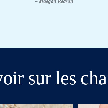
– Maegan Reason
oir sur les cha