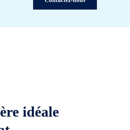
Contactez-nous
ière idéale
at.