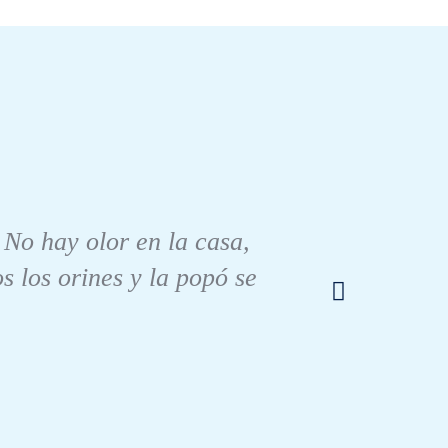
Pa
veterin
y una 
No hay olor en la casa,
causad
 los orines y la popó se
tras u
sangre
se c