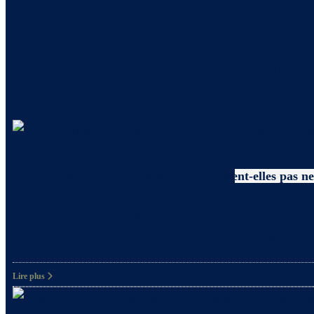
Tout s
Conseils
,
Litière
Pourquoi les femmes enceintes ne devraient-elles pas net
Quelles sont les précautions à prendre par les femm
remplie d’excitation et de bonheur. Cependant, il
Lire plus