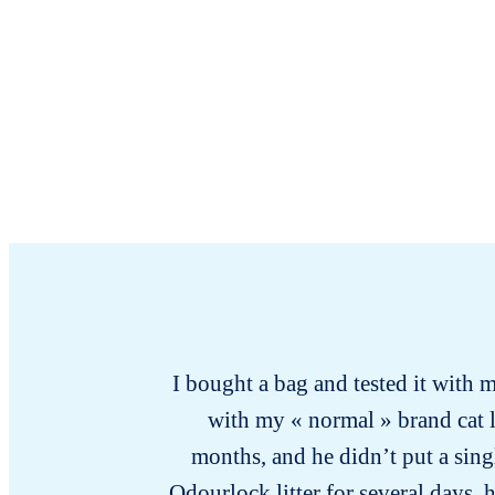
I bought a bag and tested it with m
with my « normal » brand cat li
months, and he didn’t put a sing
Odourlock litter for several days, 