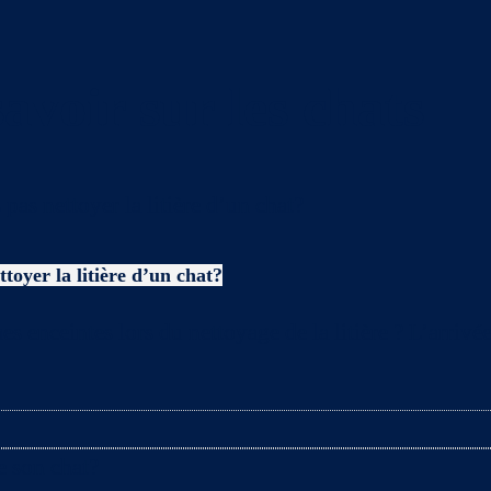
avoir sur les chats
toyer la litière d’un chat?
es enceintes lors du nettoyage de la litière ? L’arriv