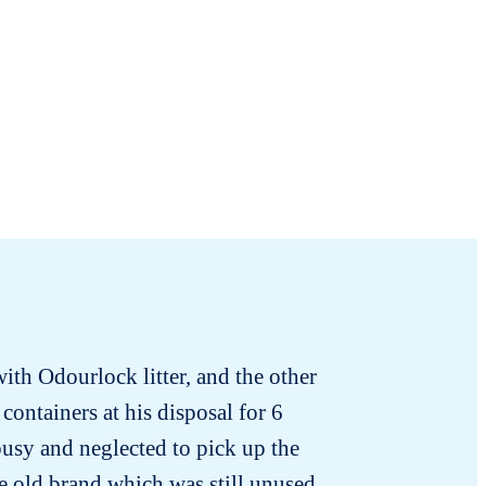
with Odourlock litter, and the other
T
containers at his disposal for 6
Sat
busy and neglected to pick up the
he old brand which was still unused.
demons