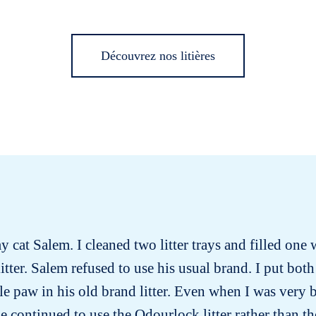
Découvrez nos litières
y cat Salem. I cleaned two litter trays and filled one 
tter. Salem refused to use his usual brand. I put both 
le paw in his old brand litter. Even when I was very 
he continued to use the Odourlock litter rather than t