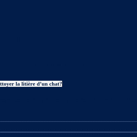
avoir sur les chats
toyer la litière d’un chat?
es enceintes lors du nettoyage de la litière ? L’arriv