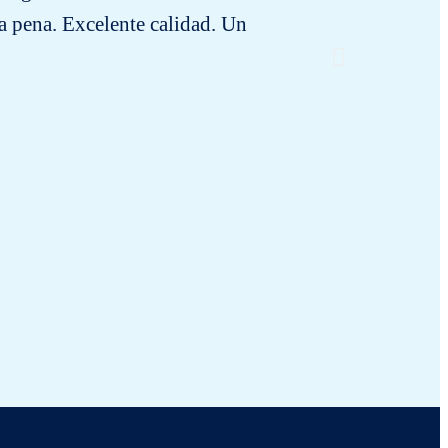
a pena. Excelente calidad. Un
Körnchen
hatte 
heraus