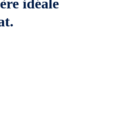
ière idéale
at.