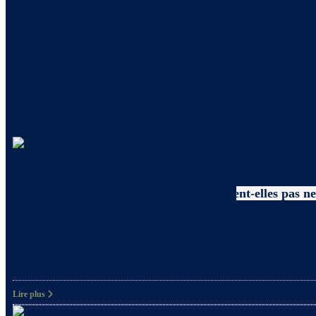
Tout s
Conseils
,
Litière
Pourquoi les femmes enceintes ne devraient-elles pas net
Quelles sont les précautions à prendre par les femm
remplie d’excitation et de bonheur. Cependant, il
Lire plus