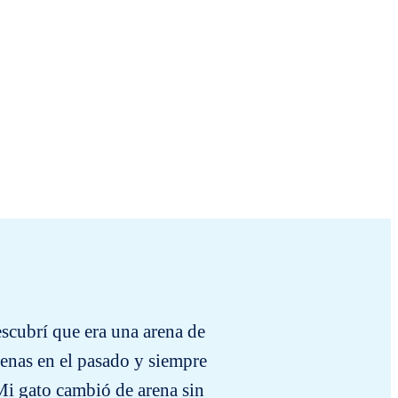
escubrí que era una arena de
In der 
renas en el pasado y siempre
musst
Mi gato cambió de arena sin
gelie