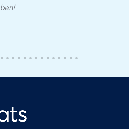
aben!
ats