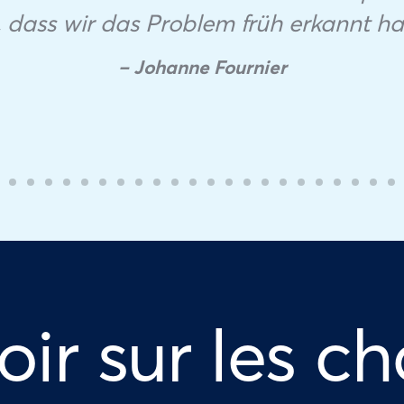
, dass wir das Problem früh erkannt h
– Johanne Fournier
oir sur les ch