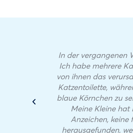
In der vergangenen W
Ich habe mehrere Kat
nées
von ihnen das verurs
 ne
Katzentoilette, wäh
ma
blaue Körnchen zu seh
e est
Meine Kleine hat 
Anzeichen, keine 
herausgefunden, wenn