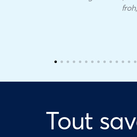
froh
Tout sav