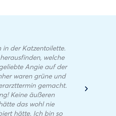
n der Katzentoilette.
 herausfinden, welche
eliebte Angie auf der
hher waren grüne und
Ich 
ierarzttermin gemacht.
Kat
ung! Keine äußeren
hätte das wohl nie
ert hätte. Ich bin so