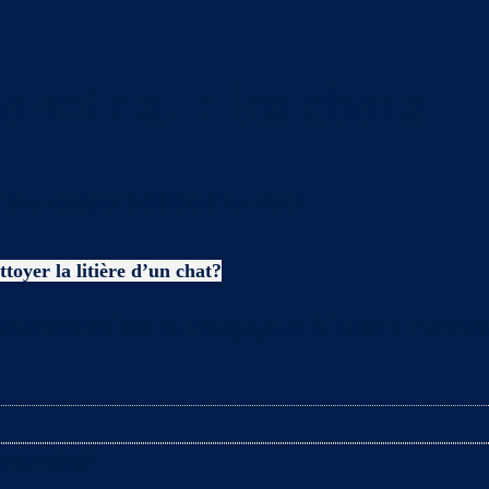
avoir sur les chats
toyer la litière d’un chat?
es enceintes lors du nettoyage de la litière ? L’arriv