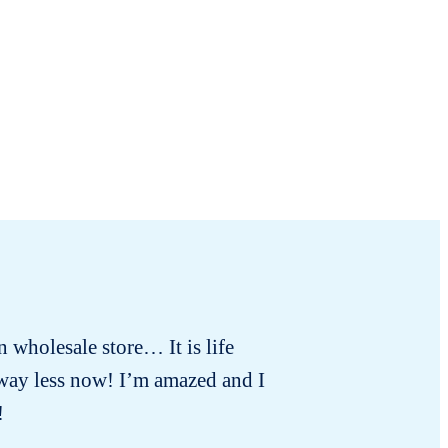
in wholesale store… It is life
Ich habe
 way less now! I’m amazed and I
!