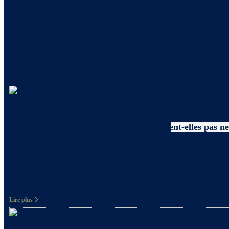
Tout s
Conseils
,
Litière
Pourquoi les femmes enceintes ne devraient-elles pas net
Quelles sont les précautions à prendre par les femm
remplie d’excitation et de bonheur. Cependant, il
Lire plus