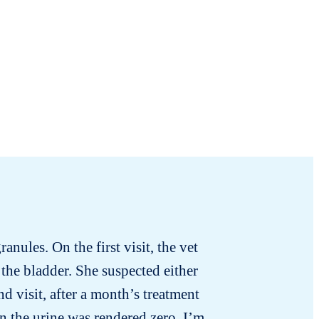
anules. On the first visit, the vet
Tengo
the bladder. She suspected either
d visit, after a month’s treatment
n the urine was rendered zero. I’m