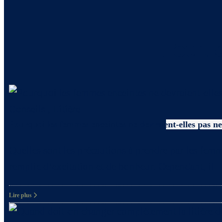
Tout s
Conseils
,
Litière
Pourquoi les femmes enceintes ne devraient-elles pas net
Quelles sont les précautions à prendre par les femm
remplie d’excitation et de bonheur. Cependant, il
Lire plus