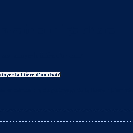
avoir sur les chats
toyer la litière d’un chat?
es enceintes lors du nettoyage de la litière ? L’arriv