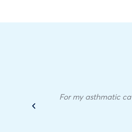
ock.
nd
For my asthmatic cat,
od
!