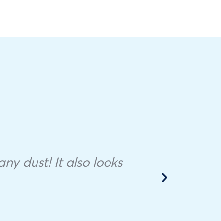
ny dust! It also looks
mai