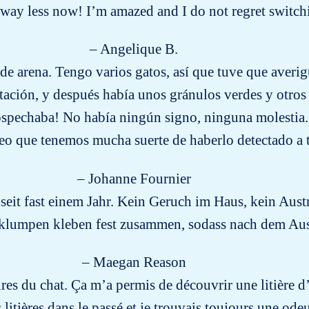
way less now! I’m amazed and I do not regret switch
– Angelique B.
e arena. Tengo varios gatos, así que tuve que averigu
tación, y después había unos gránulos verdes y otros
o sospechaba! No había ningún signo, ninguna molestia
reo que tenemos mucha suerte de haberlo detectado a
– Johanne Fournier
eit fast einem Jahr. Kein Geruch im Haus, kein Aust
klumpen kleben fest zusammen, sodass nach dem Auss
– Maegan Reason
ires du chat. Ça m’a permis de découvrir une litière d’
s litières dans le passé et je trouvais toujours une o