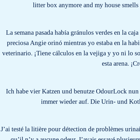
litter box anymore and my house smells 
La semana pasada había gránulos verdes en la caja d
preciosa Angie orinó mientras yo estaba en la habi
veterinario. ¡Tiene cálculos en la vejiga y yo ni l
esta arena. ¡C
Ich habe vier Katzen und benutze OdourLock nun s
immer wieder auf. Die Urin- und Kot
J’ai testé la litière pour détection de problèmes urina
qu’il n’y a aucune odeur. J’avais essayé plusieur