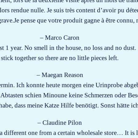
nt, lors de la deuxième visite après un mois de trai
alors rendue nulle. Je suis très content d’avoir pu dé
rave.Je pense que votre produit gagne à être connu,
– Marco Caron
 1 year. No smell in the house, no loss and no dust.
stick together so there are no little pieces left.
– Maegan Reason
min. Ich konnte heute morgen eine Urinprobe abgeben.
Abtasten schien Minoune keine Schmerzen oder Besch
be, dass meine Katze Hilfe benötigt. Sonst hätte i
– Claudine Pilon
g a different one from a certain wholesale store… It is