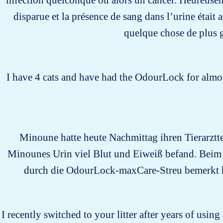
infection quelconque ou alors un cancer. Heureuseme
disparue et la présence de sang dans l’urine était 
quelque chose de plus g
I have 4 cats and have had the OdourLock for almost
Minoune hatte heute Nachmittag ihren Tierarztter
Minounes Urin viel Blut und Eiweiß befand. Beim 
durch die OdourLock-maxCare-Streu bemerkt ha
I recently switched to your litter after years of usin