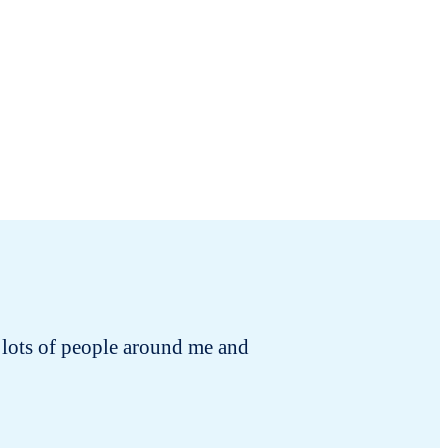
 to lots of people around me and
I rece
changing!