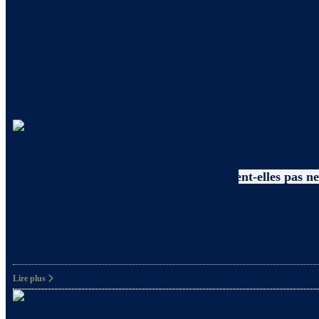
Tout s
Conseils
,
Litière
Pourquoi les femmes enceintes ne devraient-elles pas net
Quelles sont les précautions à prendre par les femm
remplie d’excitation et de bonheur. Cependant, il
Lire plus