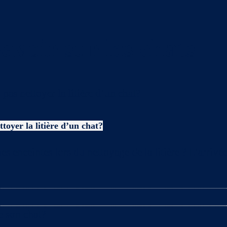
avoir sur les chats
toyer la litière d’un chat?
es enceintes lors du nettoyage de la litière ? L’arriv