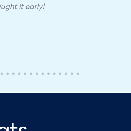
aught it early!
ats