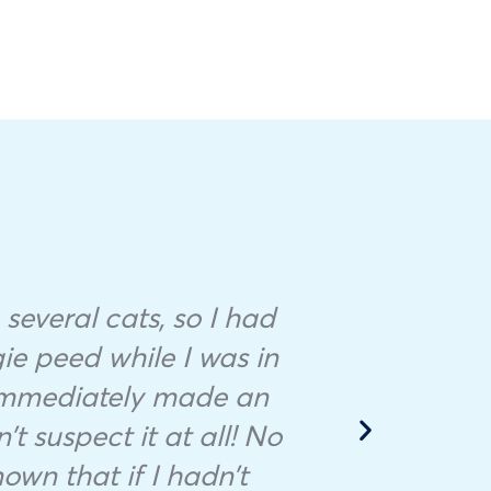
 several cats, so I had
ie peed while I was in
I
 immediately made an
G
t suspect it at all! No
wie
own that if I hadn’t