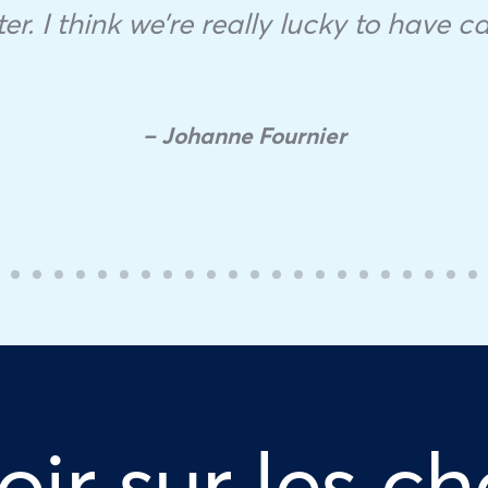
tter. I think we’re really lucky to have c
– Johanne Fournier
oir sur les ch