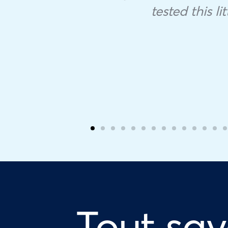
tested this li
Tout sav