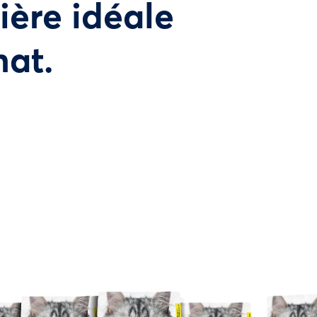
tière idéale
hat.