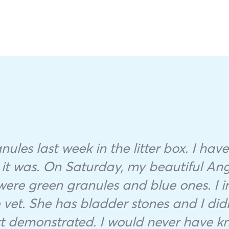
les last week in the litter box. I have
 it was. On Saturday, my beautiful Ang
were green granules and blue ones. I
et. She has bladder stones and I didn’
t demonstrated. I would never have kn