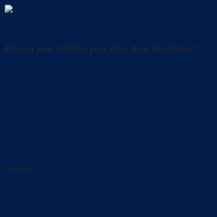
Litière
Peut-on jeter la litière pour chats dans les toilettes?
Lorsque vous magasinez votre litière pour chat,
vous pourriez trouver des litières annoncées
comme étant jetables aux toilettes. Bien que ce
concept puisse sembler alléchant, la réalité n’est
pas aussi
Lire plus