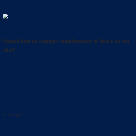
Litière
Quand doit-on changer complètement la litière de son
chat?
Saviez-vous que même lorsque vous nettoyez
quotidiennement la litière de votre chat pour en
retirer les mottes, cela ne suffit pas à garantir une
hygiène optimale pour votre chat ?
Lire plus