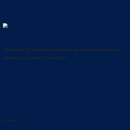
chats
Conseils
,
Litière
Pourquoi les femmes enceintes ne devraient-elles pas
nettoyer la litière d’un chat?
Quelles sont les précautions à prendre par les
femmes enceintes lors du nettoyage de la litière ?
L’arrivée d’un bébé est une période remplie
d’excitation et de bonheur. Cependant, il
Lire plus