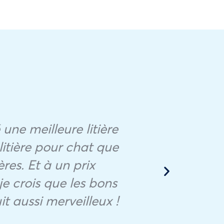
 une meilleure litière
itière pour chat que
For
ères. Et à un prix
je crois que les bons
t aussi merveilleux !