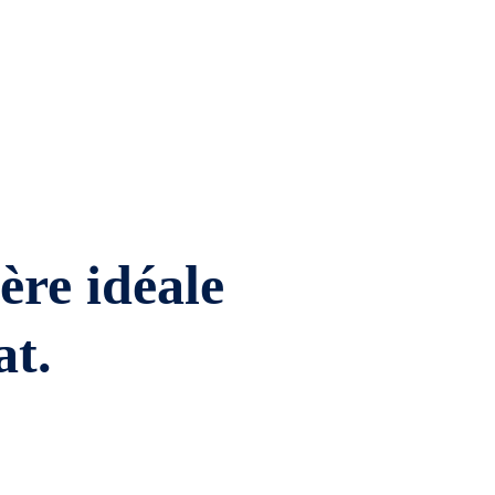
ière idéale
at.