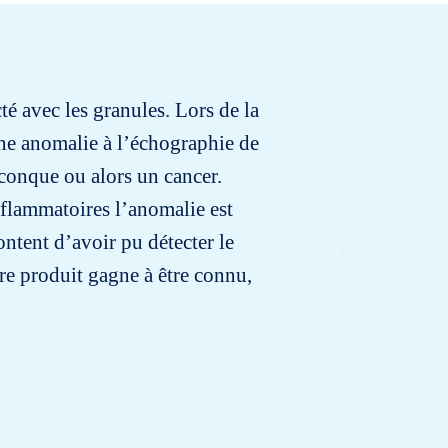
té avec les granules. Lors de la
I have 4 
’une anomalie à l’échographie de
lconque ou alors un cancer.
nflammatoires l’anomalie est
content d’avoir pu détecter le
re produit gagne à être connu,