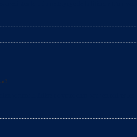
s enceintes lors du nettoyage de la litière ? L’arrivé
hat?
nement la litière de votre chat pour en retirer les mo