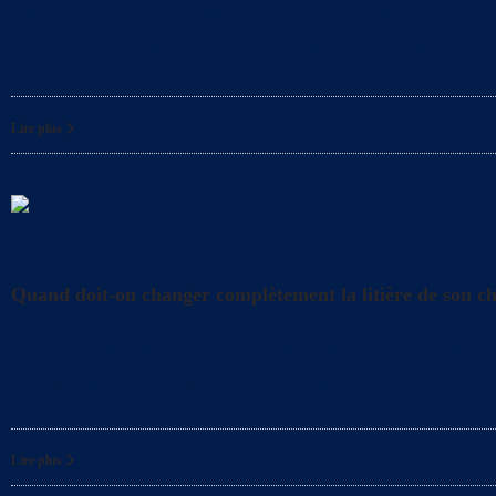
Quelles sont les précautions à prendre par les femme
remplie d’excitation et de bonheur. Cependant, il
Lire plus
Litière
Quand doit-on changer complètement la litière de son c
Saviez-vous que même lorsque vous nettoyez quotidien
garantir une hygiène optimale pour votre chat ?
Lire plus