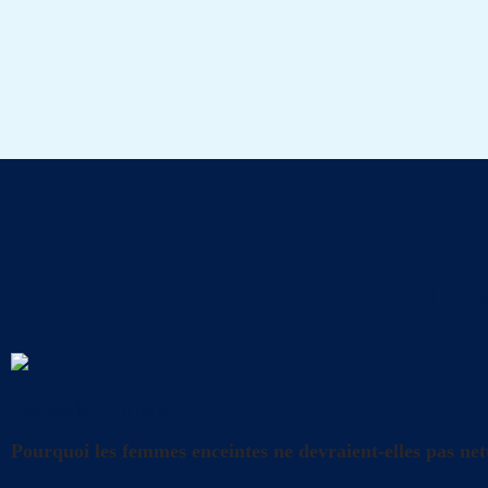
Tout s
Conseils
,
Litière
Pourquoi les femmes enceintes ne devraient-elles pas nett