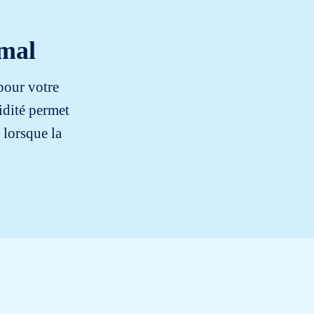
imal
pour votre
idité permet
 lorsque la