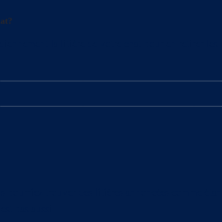
hat?
nement la litière de votre chat pour en retirer les mo
 pourriez trouver des litières annoncées comme étant 
est pas aussi