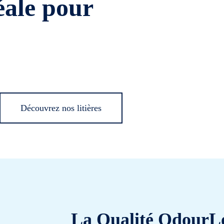
déale pour
Découvrez nos litières
La Qualité OdourL