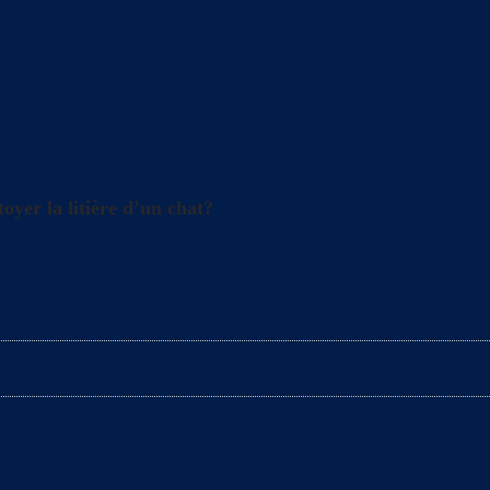
avoir sur les chats
oyer la litière d’un chat?
s enceintes lors du nettoyage de la litière ? L’arrivé