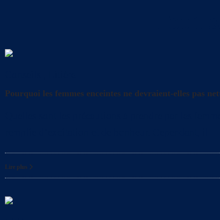
Tout s
Conseils
,
Litière
Pourquoi les femmes enceintes ne devraient-elles pas nett
Quelles sont les précautions à prendre par les femme
remplie d’excitation et de bonheur. Cependant, il
Lire plus