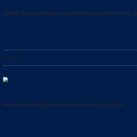
Litière
Quand doit-on changer complètement la litière de son c
Saviez-vous que même lorsque vous nettoyez quotidien
garantir une hygiène optimale pour votre chat ?
Lire plus
Litière
Peut-on jeter la litière pour chats dans les toilettes?
Lorsque vous magasinez votre litière pour chat, vous
que ce concept puisse sembler alléchant, la réalité n’