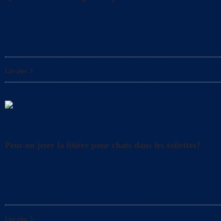
Saviez-vous que même lorsque vous nettoyez quotidien
garantir une hygiène optimale pour votre chat ?
Lire plus
Litière
Peut-on jeter la litière pour chats dans les toilettes?
Lorsque vous magasinez votre litière pour chat, vous
que ce concept puisse sembler alléchant, la réalité n’
Lire plus