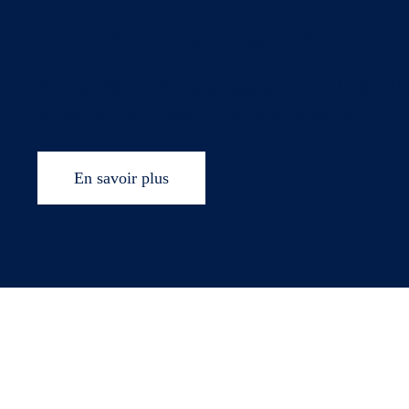
Tout sur
maxCare
TM
Pour en découvrir davantage sur notre litière ult
premium 5-en-1 avec indicateur de santé!
En savoir plus