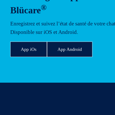
®
Blücare
Enregistrez et suivez l’état de santé de votre chat
Disponible sur iOS et Android.
App iOs
App Android
Tout s