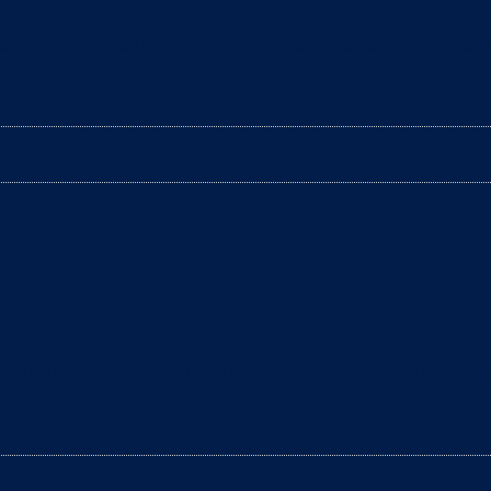
nement la litière de votre chat pour en retirer les mo
 pourriez trouver des litières annoncées comme étant 
est pas aussi