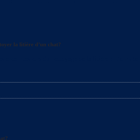
oyer la litière d’un chat?
s enceintes lors du nettoyage de la litière ? L’arrivé
hat?