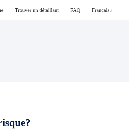
ue
Trouver un détaillant
FAQ
Français
 risque?